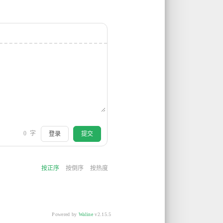
0
字
登录
提交
按正序
按倒序
按热度
Powered by
Waline
v2.15.5